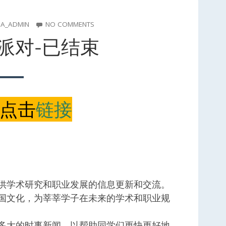
OR
ON
A_ADMIN
NO COMMENTS
万
派对-已结束
圣
节
狂
欢
派
对-
点击
链接
已
结
束
)提供学术研究和职业发展的信息更新和交流。
国文化，为莘莘学子在未来的学术和职业规
多大的时事新闻，以帮助同学们更快更好地