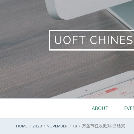
Skip
to
content
UOFT CHINES
Primary
ABOUT
EVE
Menu
BREADCRUMBS
HOME
2023
NOVEMBER
18
万圣节狂欢派对-已结束